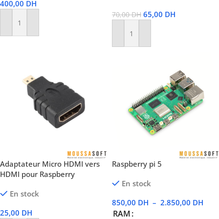
400,00
DH
65,00
DH
70,00
DH
Ajouter Au Panier
Ajouter Au Panier
Adaptateur Micro HDMI vers
Raspberry pi 5
HDMI pour Raspberry
En stock
En stock
850,00
DH
–
2.850,00
DH
25,00
DH
RAM