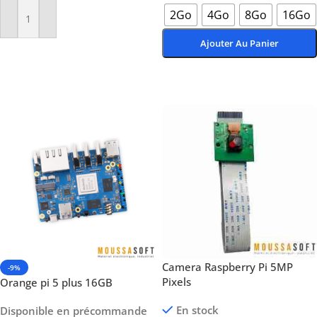
2Go
4Go
8Go
16Go
Ajouter Au Panier
Ajouter Au Panier
Choix Des Options
Camera Raspberry Pi 5MP
-9%
Pixels
Orange pi 5 plus 16GB
En stock
Disponible en précommande