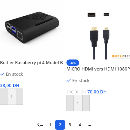
Boitier Raspberry pi 4 Model B
-30%
MICRO HDMI vers HDMI 1080P
En stock
En stock
38,00
DH
70,00
DH
100,00
DH
Ajouter Au Panier
Ajouter Au Panier
←
1
2
3
4
→