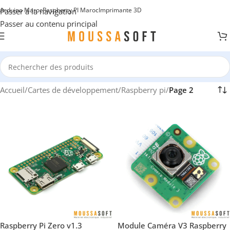
Arduino Maroc
Raspberry PI Maroc
Imprimante 3D
Passer à la navigation
Passer au contenu principal
Accueil
/
Cartes de développement
/
Raspberry pi
/
Page 2
Raspberry Pi Zero v1.3
Module Caméra V3 Raspberry