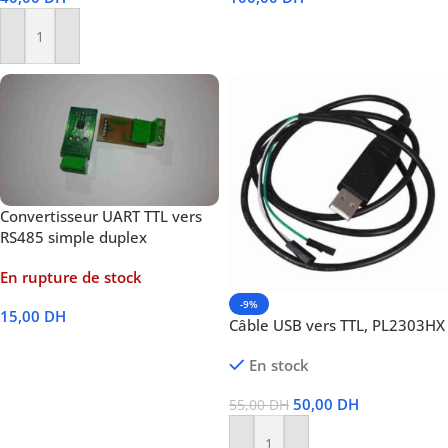
Lire La Suite
Ajouter Au Panier
Convertisseur UART TTL vers
RS485 simple duplex
En rupture de stock
-9%
15,00
DH
Câble USB vers TTL, PL2303HX
Lire La Suite
En stock
50,00
DH
55,00
DH