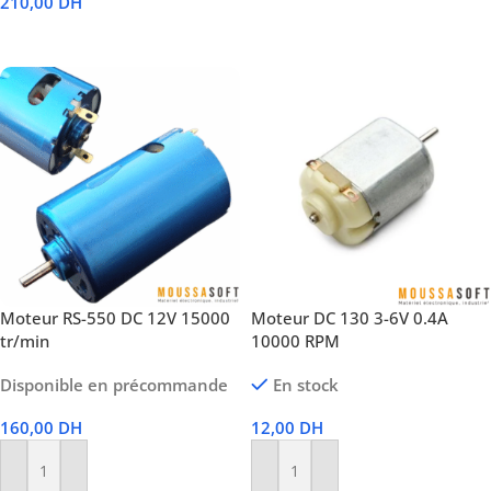
210,00
DH
Lire La Suite
Moteur RS-550 DC 12V 15000
Moteur DC 130 3-6V 0.4A
tr/min
10000 RPM
Disponible en précommande
En stock
160,00
DH
12,00
DH
Ajouter Au Panier
Ajouter Au Panier