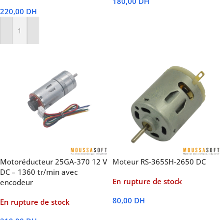
180,00
DH
220,00
DH
Lire La Suite
Ajouter Au Panier
Motoréducteur 25GA-370 12 V
Moteur RS-365SH-2650 DC
DC – 1360 tr/min avec
En rupture de stock
encodeur
80,00
DH
En rupture de stock
Lire La Suite