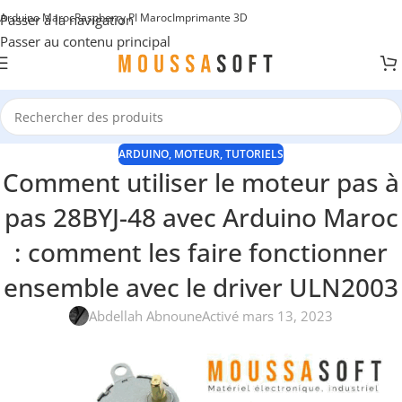
Arduino Maroc
Raspberry PI Maroc
Imprimante 3D
Passer à la navigation
Passer au contenu principal
ARDUINO
,
MOTEUR
,
TUTORIELS
Comment utiliser le moteur pas à
pas 28BYJ-48 avec Arduino Maroc
: comment les faire fonctionner
ensemble avec le driver ULN2003
Abdellah Abnoune
Activé mars 13, 2023