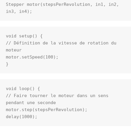
Stepper motor(stepsPerRevolution, in1, in2, 
in3, in4);
void setup() {
// Définition de la vitesse de rotation du 
moteur
motor.setSpeed(100);
}
void loop() {

// Faire tourner le moteur dans un sens 
pendant une seconde

motor.step(stepsPerRevolution);

delay(1000);