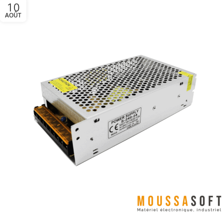
10
AOÛT