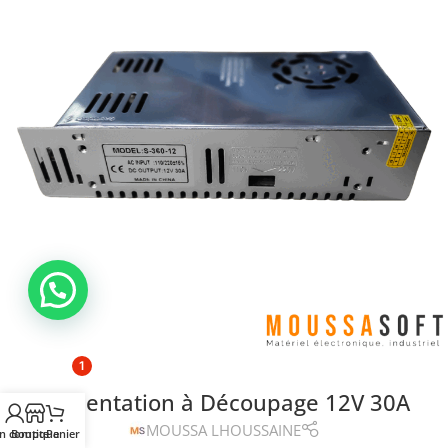
1
Alimentation à Découpage 12V 30A
MOUSSA LHOUSSAINE
n compte
Boutique
Panier